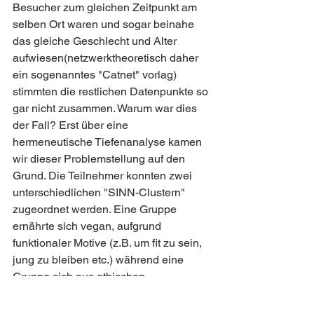
Besucher zum gleichen Zeitpunkt am 
selben Ort waren und sogar beinahe 
das gleiche Geschlecht und Alter 
aufwiesen(netzwerktheoretisch daher 
ein sogenanntes "Catnet" vorlag) 
stimmten die restlichen Datenpunkte so 
gar nicht zusammen. Warum war dies 
der Fall? Erst über eine 
hermeneutische Tiefenanalyse kamen 
wir dieser Problemstellung auf den 
Grund. Die Teilnehmer konnten zwei 
unterschiedlichen "SINN-Clustern" 
zugeordnet werden. Eine Gruppe 
ernährte sich vegan, aufgrund 
funktionaler Motive (z.B. um fit zu sein, 
jung zu bleiben etc.) während eine 
Gruppe sich aus ethischen 
Gesichtspunkten (z.B. für den 
Tierschutz) vegan ernährte. 